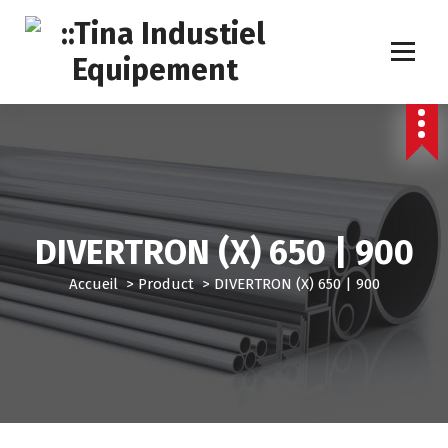
A
l
l
e
r
a
u
c
o
n
t
DIVERTRON (X) 650 | 900
e
n
Accueil
>
Product
>
DIVERTRON (X) 650 | 900
u