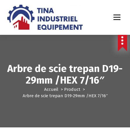
A
l
l
e
r
a
u
c
o
n
Arbre de scie trepan D19-
t
e
29mm /HEX 7/16″
n
u
Accueil
>
Product
>
Arbre de scie trepan D19-29mm /HEX 7/16″