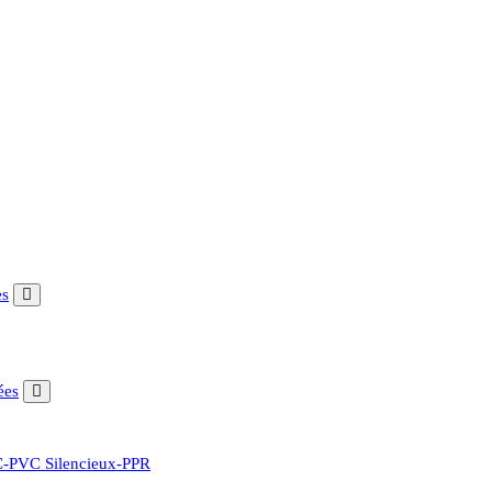
es
ées
CC-PVC Silencieux-PPR