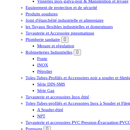
Visseries inox-galva-noir & Manutention et levage
Equipement de protection et de sécurité
Produits soudures
Joint d'étanchéité industrielle et alimentaire
les Tuyaux flexibles industrielles et domestiques
Tuyauterie et Accessoire pneumatique
Plomberie sanitaire
Mesure et régulation
Robinetteries Industrielles
Fonte
INOX
Pétrolier
Toles-Tubes-Profilés et Accessoires noir a souder et fileté
Série DIN-SMS
Série Gaz
Tuyauterie et accessoires Inox étiré
Toles-Tubes-profilés et Accessoires Inox à Souder et Filet
A Souder-étiré
NPT
Tuyauterie et accessoires PVC Pression-Évacuation-PV
Pompage