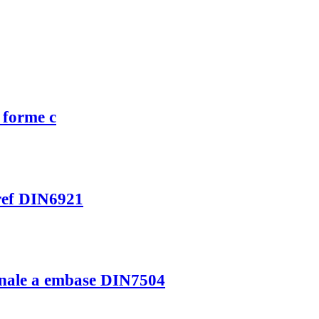
x forme c
 ref DIN6921
gonale a embase DIN7504