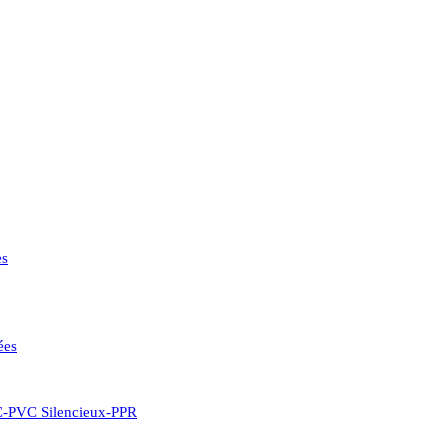
es
ées
CC-PVC Silencieux-PPR