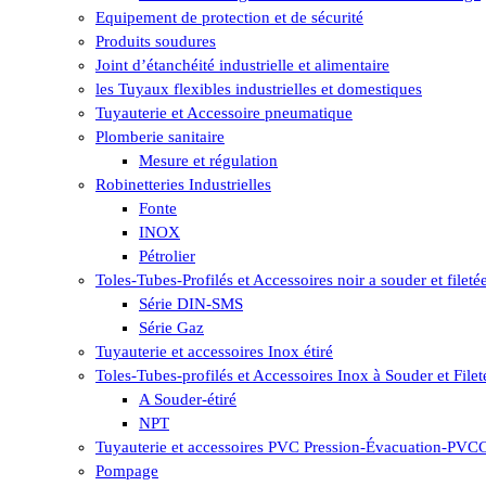
Equipement de protection et de sécurité
Produits soudures
Joint d’étanchéité industrielle et alimentaire
les Tuyaux flexibles industrielles et domestiques
Tuyauterie et Accessoire pneumatique
Plomberie sanitaire
Mesure et régulation
Robinetteries Industrielles
Fonte
INOX
Pétrolier
Toles-Tubes-Profilés et Accessoires noir a souder et fileté
Série DIN-SMS
Série Gaz
Tuyauterie et accessoires Inox étiré
Toles-Tubes-profilés et Accessoires Inox à Souder et Filet
A Souder-étiré
NPT
Tuyauterie et accessoires PVC Pression-Évacuation-PV
Pompage