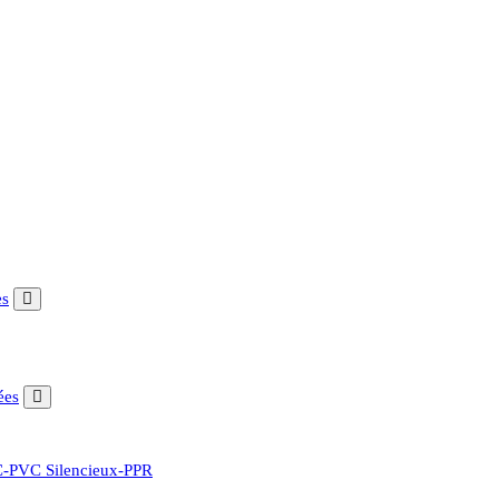
es
ées
CC-PVC Silencieux-PPR