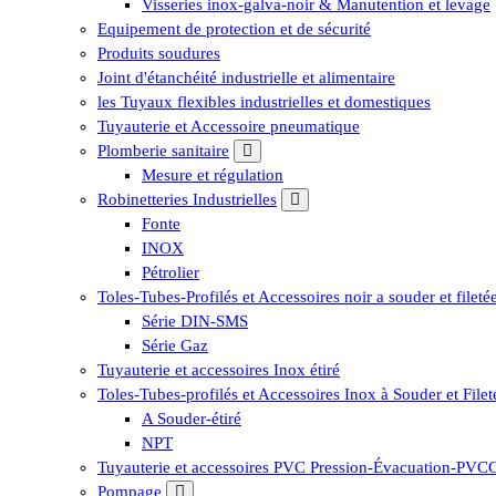
Visseries inox-galva-noir & Manutention et levage
Equipement de protection et de sécurité
Produits soudures
Joint d'étanchéité industrielle et alimentaire
les Tuyaux flexibles industrielles et domestiques
Tuyauterie et Accessoire pneumatique
Plomberie sanitaire
Mesure et régulation
Robinetteries Industrielles
Fonte
INOX
Pétrolier
Toles-Tubes-Profilés et Accessoires noir a souder et fileté
Série DIN-SMS
Série Gaz
Tuyauterie et accessoires Inox étiré
Toles-Tubes-profilés et Accessoires Inox à Souder et Filet
A Souder-étiré
NPT
Tuyauterie et accessoires PVC Pression-Évacuation-PV
Pompage