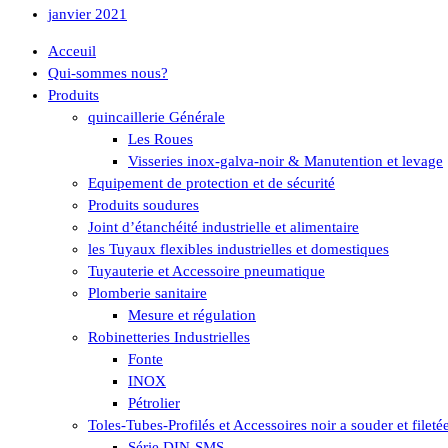
janvier 2021
Acceuil
Qui-sommes nous?
Produits
quincaillerie Générale
Les Roues
Visseries inox-galva-noir & Manutention et levage
Equipement de protection et de sécurité
Produits soudures
Joint d’étanchéité industrielle et alimentaire
les Tuyaux flexibles industrielles et domestiques
Tuyauterie et Accessoire pneumatique
Plomberie sanitaire
Mesure et régulation
Robinetteries Industrielles
Fonte
INOX
Pétrolier
Toles-Tubes-Profilés et Accessoires noir a souder et fileté
Série DIN-SMS