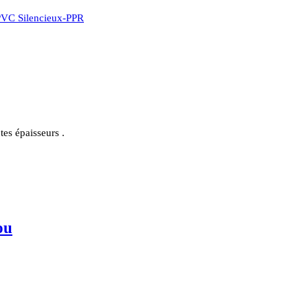
PVC Silencieux-PPR
es épaisseurs .
ou