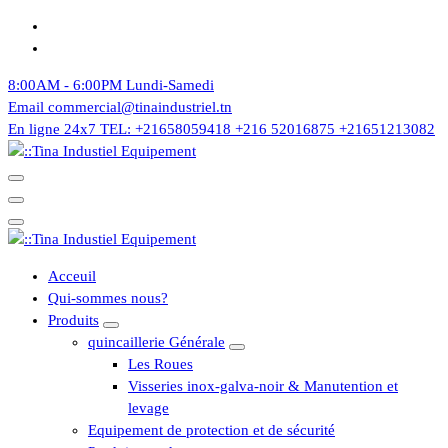
Aller
au
contenu
8:00AM - 6:00PM
Lundi-Samedi
Email
commercial@tinaindustriel.tn
En ligne 24x7
TEL: +21658059418 +216 52016875 +21651213082
Acceuil
Qui-sommes nous?
Produits
quincaillerie Générale
Les Roues
Visseries inox-galva-noir & Manutention et
levage
Equipement de protection et de sécurité