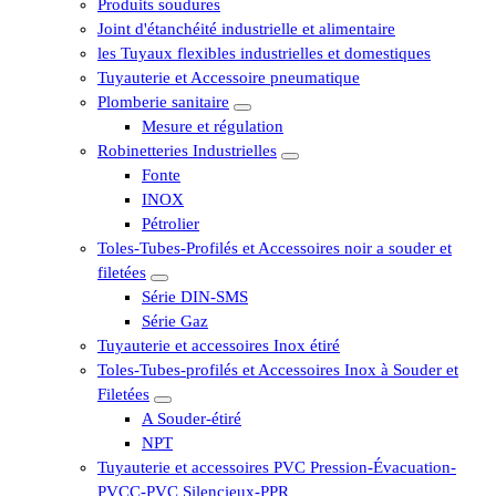
Produits soudures
Joint d'étanchéité industrielle et alimentaire
les Tuyaux flexibles industrielles et domestiques
Tuyauterie et Accessoire pneumatique
Plomberie sanitaire
Mesure et régulation
Robinetteries Industrielles
Fonte
INOX
Pétrolier
Toles-Tubes-Profilés et Accessoires noir a souder et
filetées
Série DIN-SMS
Série Gaz
Tuyauterie et accessoires Inox étiré
Toles-Tubes-profilés et Accessoires Inox à Souder et
Filetées
A Souder-étiré
NPT
Tuyauterie et accessoires PVC Pression-Évacuation-
PVCC-PVC Silencieux-PPR