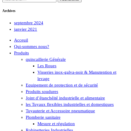
Archives
septembre 2024
janvier 2021
Acceuil
Qui-sommes nous?
Produits
quincaillerie Générale
Les Roues
Visseries inox-galva-noir & Manutention et
levage
Equipement de protection et de sécurité
Produits soudures
Joint d’étanchéité industrielle et alimentaire
les Tuyaux flexibles industrielles et domestiques
Tuyauterie et Accessoire pneumatique
Plomberie sanitaire
Mesure et régulation
Robinetteries Industrielles