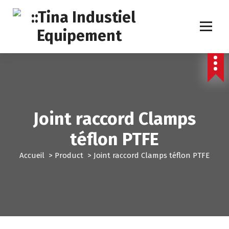
A
l
l
e
r
a
u
c
o
n
Joint raccord Clamps
t
e
téflon PTFE
n
u
Accueil
>
Product
>
Joint raccord Clamps téflon PTFE