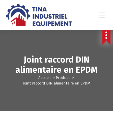
A
l
l
e
r
a
u
c
o
n
Joint raccord DIN
t
e
alimentaire en EPDM
n
u
Accueil
>
Product
>
Joint raccord DIN alimentaire en EPDM