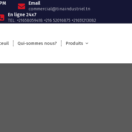
0PM
Email
commercial@tinaindustriel.tn
En ligne 24x7
TEL: +21658059418 +216 52016875 +21651213082
ceuil
Qui-sommes nous?
Produits