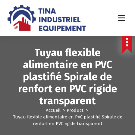
A
l
l
e
r
a
u
Tuyau flexible
c
o
alimentaire en PVC
n
t
plastifié Spirale de
e
n
renfort en PVC rigide
u
transparent
Accueil
>
Product
>
Tuyau flexible alimentaire en PVC plastifié Spirale de
renfort en PVC rigide transparent