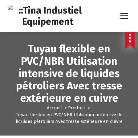
A
l
l
e
r
a
u
Tuyau flexible en
c
o
PVC/NBR Utilisation
n
intensive de liquides
t
e
pétroliers Avec tresse
n
u
extérieure en cuivre
Accueil
>
Product
>
Tuyau flexible en PVC/NBR Utilisation intensive de
liquides pétroliers Avec tresse extérieure en cuivre